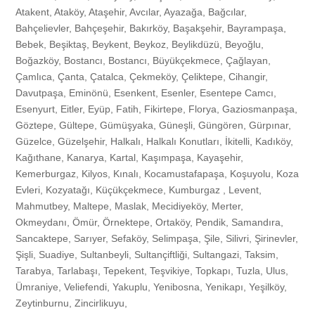
Atakent, Ataköy, Ataşehir, Avcılar, Ayazağa, Bağcılar,
Bahçelievler, Bahçeşehir, Bakırköy, Başakşehir, Bayrampaşa,
Hedefimiz
Cama Menfez Açma
Kapı Camı İmalatı ve Montajı
Servis
Bebek, Beşiktaş, Beykent, Beykoz, Beylikdüzü, Beyoğlu,
Boğazköy, Bostancı, Bostancı, Büyükçekmece, Çağlayan,
Kalite Politikamız
Ofis Camı Tamiri
Ofis Camı İmalatı ve Bölme İşlemi
Camcı
Çamlıca, Çanta, Çatalca, Çekmeköy, Çeliktepe, Cihangir,
Davutpaşa, Eminönü, Esenkent, Esenler, Esentepe Camcı,
Esenyurt, Eitler, Eyüp, Fatih, Fikirtepe, Florya, Gaziosmanpaşa,
Vitrin Camı Tamiri
Vitrin Camı İmalatı ve Montajı
İkitelli
İletişim
Göztepe, Gültepe, Gümüşyaka, Güneşli, Güngören, Gürpınar,
Güzelce, Güzelşehir, Halkalı, Halkalı Konutları, İkitelli, Kadıköy,
Kağıthane, Kanarya, Kartal, Kaşımpaşa, Kayaşehir,
Cam Kapı, Fotoselli Kapı Camı, Otomatik Kapı Camı Tamiri
Duşakabin İmalatı Montajı ve Camı
Merter
Kemerburgaz, Kilyos, Kınalı, Kocamustafapaşa, Koşuyolu, Koza
Evleri, Kozyatağı, Küçükçekmece, Kumburgaz , Levent,
Duşakabin Camı Tamiri
Dış Cephe Camlama
Bakırköy
Mahmutbey, Maltepe, Maslak, Mecidiyeköy, Merter,
Okmeydanı, Ömür, Örnektepe, Ortaköy, Pendik, Samandıra,
Sancaktepe, Sarıyer, Sefaköy, Selimpaşa, Şile, Silivri, Şirinevler,
Cam Balkon Tamiri
Çerçeve, Dekoratif Ayna, Bombeli Ayna İmalatı, Satışı, Montajı
Arnavutköy
Şişli, Suadiye, Sultanbeyli, Sultançiftliği, Sultangazi, Taksim,
Tarabya, Tarlabaşı, Tepekent, Teşvikiye, Topkapı, Tuzla, Ulus,
Çerçeve Camı Tamiri
Cam Balkon, Katlanır Cam Sistemleri, Kış Bahçesi İmalatı, Satışı ve
Ataşehir
Ümraniye, Veliefendi, Yakuplu, Yenibosna, Yenikapı, Yeşilköy,
Zeytinburnu, Zincirlikuyu,