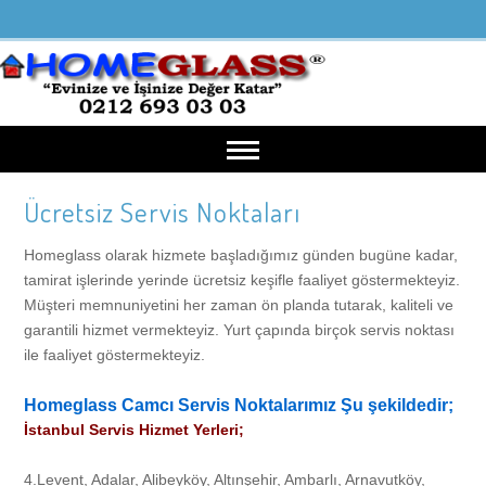
Ücretsiz Servis Noktaları
Anasayfa
Homeglass olarak hizmete başladığımız günden bugüne kadar,
Hakkımızda
tamirat işlerinde yerinde ücretsiz keşifle faaliyet göstermekteyiz.
Müşteri memnuniyetini her zaman ön planda tutarak, kaliteli ve
garantili hizmet vermekteyiz. Yurt çapında birçok servis noktası
Hakkımızda
Cam Tamiri
ile faaliyet göstermekteyiz.
Misyonumuz
Pencere Camı Tamiri
Ürünlerimiz
Homeglass Camcı Servis Noktalarımız Şu şekildedir;
İstanbul Servis Hizmet Yerleri;
Vizyonumuz
Kapı Camı Tamiri
Pencere Camı İmalatı ve Montajı
Referanslar
4.Levent, Adalar, Alibeyköy, Altınşehir, Ambarlı, Arnavutköy,