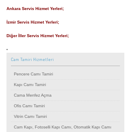
Montajı
Ayna Camı Tamiri
Avcılar
Ankara Servis Hizmet Yerleri;
Bombeli Cam İmalatı, Satışı ve Montajı
İzmir Servis Hizmet Yerleri;
Masa Camı ve Sehpa Camı Tamiri
Ataköy
Diğer İller Servis Hizmet Yerleri;
Cam Kapı İmalatı, Satışı, Montajı
Dış Cephe Camı Tamiri
Bağclar
Otomatik Kapı, Fotoselli Kapı İmalatı, Satışı, Montajı
Cam Tamiri Hizmetleri
Beykoz
Temperli Cam, Lamine Cam, İmalatı, Satışı, Montajı
Pencere Camı Tamiri
Bahçelievler
Kapı Camı Tamiri
Bahçeşehir
Cama Menfez Açma
Ofis Camı Tamiri
Başakşehir
Vitrin Camı Tamiri
Cam Kapı, Fotoselli Kapı Camı, Otomatik Kapı Camı
Bayrampaşa