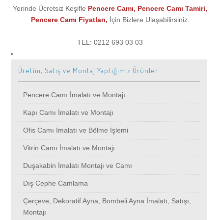
Yerinde Ücretsiz Keşifle
Pencere Camı, Pencere Camı Tamiri,
Pencere Camı Fiyatları,
İçin Bizlere Ulaşabilirsiniz.
Hedefimiz
Cama Menfez Açma
Kapı Camı İmalatı ve Montajı
Servis
TEL: 0212 693 03 03
Kalite Politikamız
Ofis Camı Tamiri
Ofis Camı İmalatı ve Bölme İşlemi
Camcı
Üretim, Satış ve Montaj Yaptığımız Ürünler
Vitrin Camı Tamiri
Vitrin Camı İmalatı ve Montajı
İkitelli
İletişim
Pencere Camı İmalatı ve Montajı
Cam Kapı, Fotoselli Kapı Camı, Otomatik Kapı Camı Tamiri
Duşakabin İmalatı Montajı ve Camı
Merter
Kapı Camı İmalatı ve Montajı
Ofis Camı İmalatı ve Bölme İşlemi
Duşakabin Camı Tamiri
Dış Cephe Camlama
Bakırköy
Vitrin Camı İmalatı ve Montajı
Duşakabin İmalatı Montajı ve Camı
Cam Balkon Tamiri
Çerçeve, Dekoratif Ayna, Bombeli Ayna İmalatı, Satışı, Montajı
Arnavutköy
Dış Cephe Camlama
Çerçeve Camı Tamiri
Cam Balkon, Katlanır Cam Sistemleri, Kış Bahçesi İmalatı, Satışı ve
Ataşehir
Çerçeve, Dekoratif Ayna, Bombeli Ayna İmalatı, Satışı,
Montajı