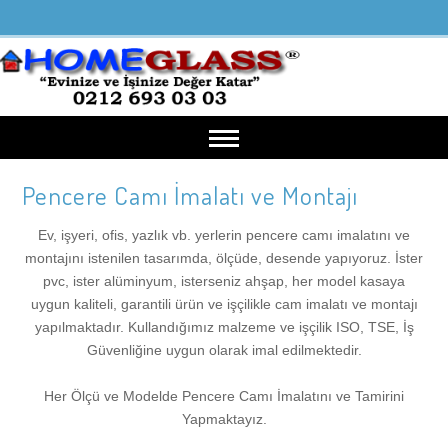
Pencere Camı İmalatı ve Montajı
Anasayfa
Ev, işyeri, ofis, yazlık vb. yerlerin pencere camı imalatını ve
Hakkımızda
montajını istenilen tasarımda, ölçüde, desende yapıyoruz. İster
pvc, ister alüminyum, isterseniz ahşap, her model kasaya
uygun kaliteli, garantili ürün ve işçilikle cam imalatı ve montajı
Hakkımızda
Cam Tamiri
yapılmaktadır. Kullandığımız malzeme ve işçilik ISO, TSE, İş
Güvenliğine uygun olarak imal edilmektedir.
Misyonumuz
Pencere Camı Tamiri
Ürünlerimiz
Her Ölçü ve Modelde Pencere Camı İmalatını ve Tamirini
Yapmaktayız.
Vizyonumuz
Kapı Camı Tamiri
Pencere Camı İmalatı ve Montajı
Referanslar