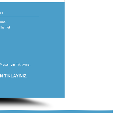
ri
mına
 Hizmet
Mesaj İçin Tıklaynız.
İN TIKLAYINIZ.