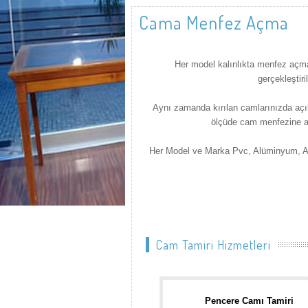
Cama Menfez Açma
Her model kalınlıkta menfez açma
gerçekleştir
Aynı zamanda kırılan camlarınızda açılmı
ölçüde cam menfezine ai
Her Model ve Marka Pvc, Alüminyum, A
Cam
Tamiri Hizmetleri
Pencere Camı Tamiri