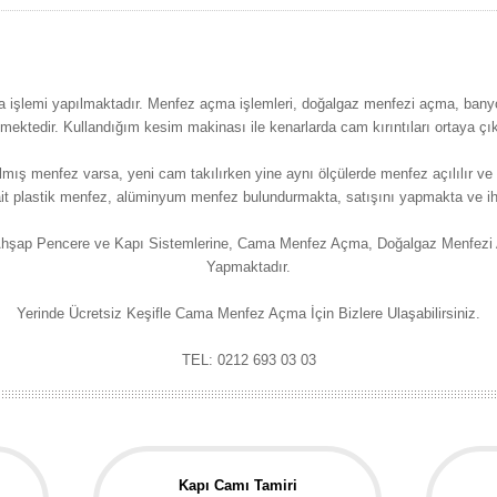
 işlemi yapılmaktadır. Menfez açma işlemleri, doğalgaz menfezi açma, bany
ilmektedir. Kullandığım kesim makinası ile kenarlarda cam kırıntıları ortaya ç
ş menfez varsa, yeni cam takılırken yine aynı ölçülerde menfez açılılır ve ku
t plastik menfez, alüminyum menfez bulundurmakta, satışını yapmakta ve iht
hşap Pencere ve Kapı Sistemlerine, Cama Menfez Açma, Doğalgaz Menfezi 
Yapmaktadır.
Yerinde Ücretsiz Keşifle Cama Menfez Açma İçin Bizlere Ulaşabilirsiniz.
TEL: 0212 693 03 03
Kapı Camı Tamiri