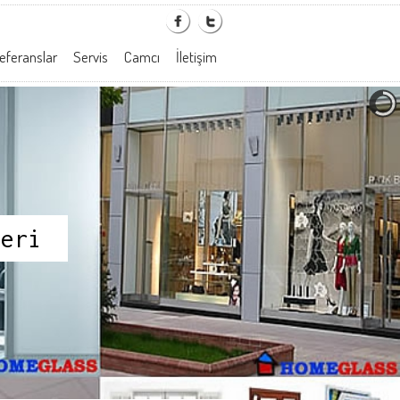
eferanslar
Servis
Camcı
İletişim
leri