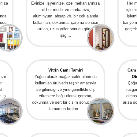
ınıza
Evinize, işyerinize, özel mekanlarınıza
Her m
ait her model ve marka pvc,
işlem
anda
alüminyum, ahşap vb. bir çok alanda
işlem
nucu
kullanılan, dokunma, çarpma sonucu
banyo m
eş
kırılan, uzun yıllar sonucu güneş
gerçekl
ışığı...
Vitrin Camı Tamiri
Cam 
mızın
Yoğun olarak mağazacılık alanında
Ot
r.
kullanılan ürünlerin teşhir amacıyla
Çoğun
at,
sergilendiği ve yine genellikle dış
rüzgar
m iş
etkenlere bağlı olarak çarpma,
olmas
.
dokunma ve sert bir cisim sonucu dış
arıza so
tamamen kırılan...