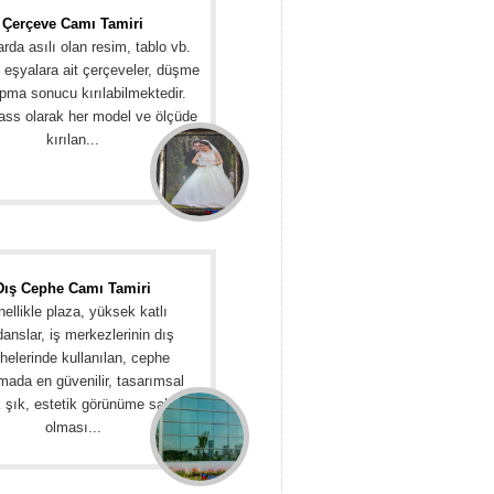
Çerçeve Camı Tamiri
rda asılı olan resim, tablo vb.
l eşyalara ait çerçeveler, düşme
pma sonucu kırılabilmektedir.
ss olarak her model ve ölçüde
kırılan...
Dış Cephe Camı Tamiri
ellikle plaza, yüksek katlı
danslar, iş merkezlerinin dış
helerinde kullanılan, cephe
mada en güvenilir, tasarımsal
k şık, estetik görünüme sahip
olması...