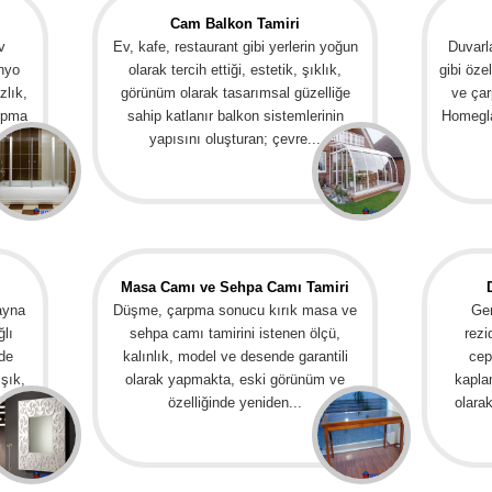
Cam Balkon Tamiri
v
Ev, kafe, restaurant gibi yerlerin yoğun
Duvarla
anyo
olarak tercih ettiği, estetik, şıklık,
gibi öze
zlık,
görünüm olarak tasarımsal güzelliğe
ve çar
arpma
sahip katlanır balkon sistemlerinin
Homegla
...
yapısını oluşturan; çevre...
Masa Camı ve Sehpa Camı Tamiri
ayna
Düşme, çarpma sonucu kırık masa ve
Gen
ğlı
sehpa camı tamirini istenen ölçü,
rezi
de
kalınlık, model ve desende garantili
cep
şık,
olarak yapmakta, eski görünüm ve
kapla
özelliğinde yeniden...
olara