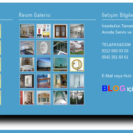
Resim Galerisi
İletişim Bilgile
İstanbul'un Tama
Anında Servis ve
TEL&FAX&GSM
0212 693 03 03
0542 261 60 61
E-Mail veya Hızlı 
B
L
O
G
İÇ