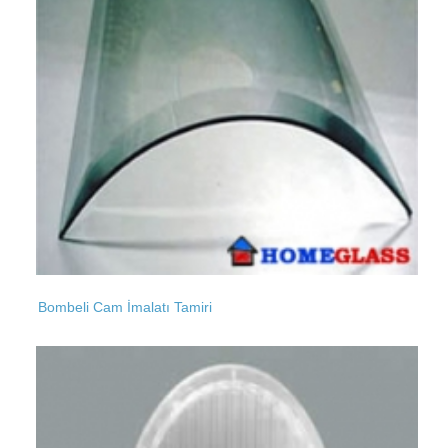
Kısırkaya
Nispetiye
Kiptaş Konutları
Nurtepe
Kumköy
Bombeli Cam İmalatı Tamiri
Taksim
Küçükkılıçlı