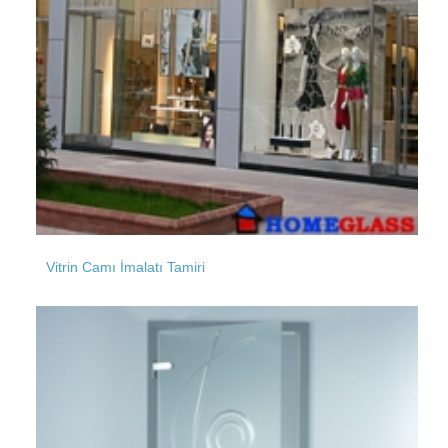
Kavaklı
İzzettin
Kaynarca
İzzetpaşa
Vitrin Camı İmalatı Tamiri
Kavacık
Kaleiçi
Kayabaşı