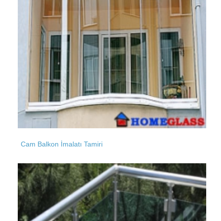
Karayolları
Kurtköy
Karadeniz
Kuzguncuk
Kazımkarabekir
Cam Balkon İmalatı Tamiri
Kirazlı
Kemer