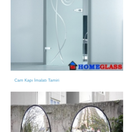
Kabakça
Kanlıca
Kaptanpaşa
Kısıklı
Kazasker
Cam Kapı İmalatı Tamiri
Kemerburgaz
Kalfa
Kumkapı