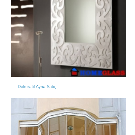
Karacaköy
Kumkapı
Kandilli
Kuleli
Karagümrük
Dekoratif Ayna Satışı
Kuştepe
Karaağaç
Kuruçeşme