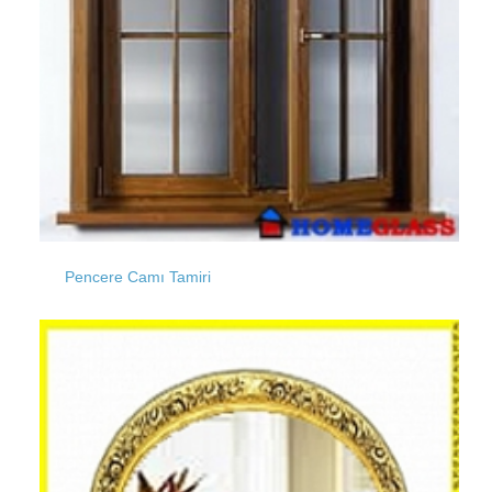
Ümraniye
Esenyurt
Beşiktaş
Beylikdüzü
Pencere Camı Tamiri
Beyoğlu
Mimaroba
Selimpaşa