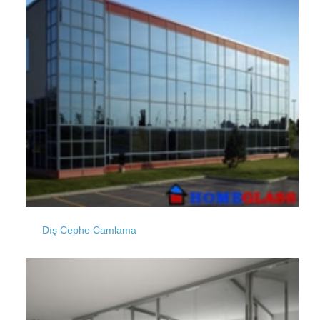
Maçka
Sarıgazi
Marmara
Seyrantepe
Mahmutpaşa
Soğanlı
Dış Cephe Camlama
Mescit
Suadiye