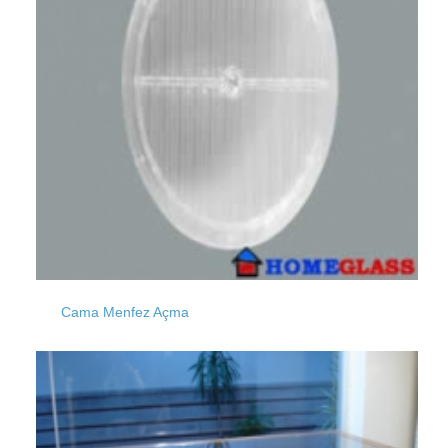
Okmeydanı
Küçüksu
Osmanbey
Konaklar
Ömür
Levazım
Cama Menfez Açma
Rami
Libadiye