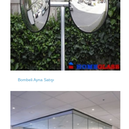
Karamandere
Hasköy
Kavakpınar
Kıraç
Bombeli Ayna Satışı
Kazlıçeşme
Kocamustafapaşa
Küçüksinekli