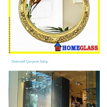
İnceğiz
Ispartakule
İnönü
İstoç
Dekoratif Çerçeve Satışı
İstasyon
Kabataş
İsmetpaşa