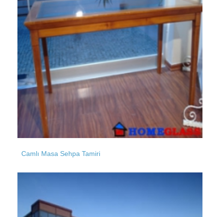
Parseller
Malkoçoğlu
Pangaltı
Mehmetakif
Samatya
Camlı Masa Sehpa Tamiri
Mecidiye
Samandıra