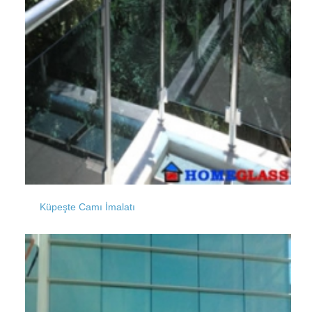
Laleli
Kocataş
4 Levent
Kurfallı
Maslak
Küpeşte Camı İmalatı
Kültür
Mahmutbey
Kumbaba