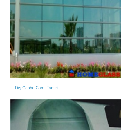
Moda
Kuyubaşı
Mimarsinan
Kurna
Mecidiyeköy
Dış Cephe Camı Tamiri
Kurtdoğmuş
Nişantaşı