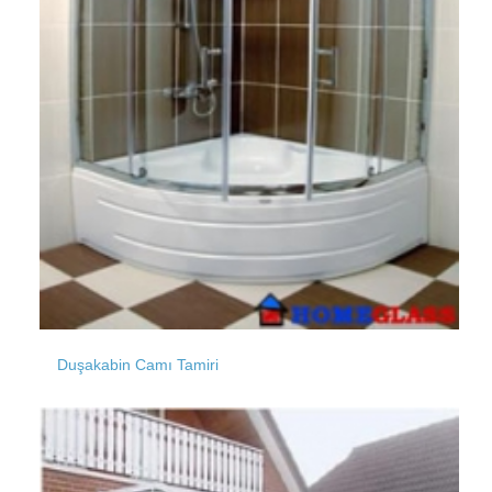
Şirintepe
Muratpaşa
Şişhane
Muratçeşme
Sirkeci
Metrokent
Duşakabin Camı Tamiri
Sinanoba