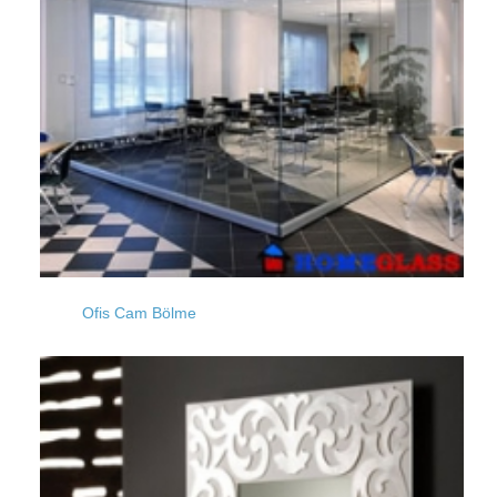
Küçükmustafapaşa
Kemankeş
Kocasinan
Kestanelik
Kozyatağı
Ofis Cam Bölme
Kızılcaali
Kumburgaz