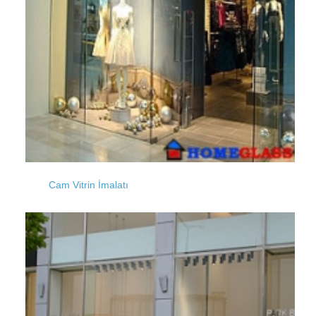
Kalamış
İstiklal
Kamiloba
İslambey
Kanarya
Cam Vitrin İmalatı
İncirköy
Kasımpaşa
İncirtepe