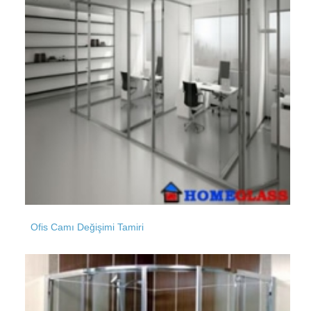
Merdivenköy
Sefaköy
Meşrutiyet
Şahintepe
Mevlanakapı
Ofis Camı Değişimi Tamiri
Şirinevler
Mithatpaşa