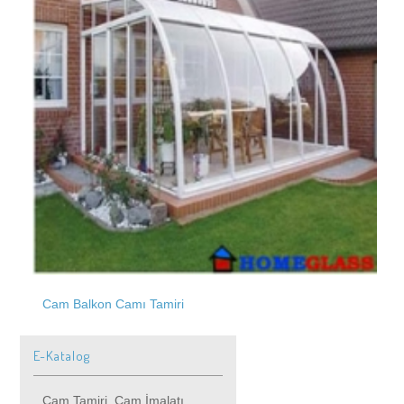
Mehterçeşme
Söğütlüçeşme
Merkez
Sütlüce
Merkezefendi
Sultançiftliği
Cam Balkon Camı Tamiri
Menderes
E-Katalog
Soyak Sitesi
Cam Tamiri, Cam İmalatı,