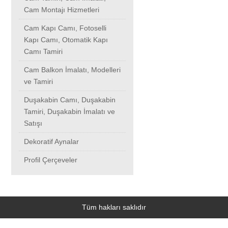
Cam Montajı Hizmetleri
Mimarsinan
Cam Kapı Camı, Fotoselli
Kapı Camı, Otomatik Kapı
Tarlabaşı
Camı Tamiri
Cam Balkon İmalatı, Modelleri
Muratbey
ve Tamiri
Duşakabin Camı, Duşakabin
Tepebaşı
Tamiri, Duşakabin İmalatı ve
Satışı
Dekoratif Aynalar
Nakkaştepe
Profil Çerçeveler
Tepeören
Namık Kemal
Tüm hakları saklıdır