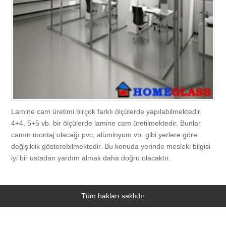
Hedefimiz
Cama Menfez Açma
Kapı Camı İmalatı ve Montajı
Servis
Kalite Politikamız
Ofis Camı Tamiri
Ofis Camı İmalatı ve Bölme İşlemi
Camcı
Vitrin Camı Tamiri
Vitrin Camı İmalatı ve Montajı
İkitelli
İletişim
Lamine cam üretimi birçok farklı ölçülerde yapılabilmektedir.
Cam Kapı, Fotoselli Kapı Camı, Otomatik Kapı Camı Tamiri
Duşakabin İmalatı Montajı ve Camı
Merter
4+4, 5+5 vb. bir ölçülerde lamine cam üretilmektedir. Bunlar
camın montaj olacağı pvc, alüminyum vb. gibi yerlere göre
Duşakabin Camı Tamiri
Dış Cephe Camlama
Bakırköy
değişiklik gösterebilmektedir. Bu konuda yerinde mesleki bilgisi
iyi bir ustadan yardım almak daha doğru olacaktır.
Cam Balkon Tamiri
Çerçeve, Dekoratif Ayna, Bombeli Ayna İmalatı, Satışı, Montajı
Arnavutköy
Tüm hakları saklıdır
Çerçeve Camı Tamiri
Cam Balkon, Katlanır Cam Sistemleri, Kış Bahçesi İmalatı, Satışı ve
Ataşehir