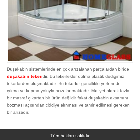
Hedefimiz
Cama Menfez Açma
Kapı Camı İmalatı ve Montajı
Servis
Kalite Politikamız
Ofis Camı Tamiri
Ofis Camı İmalatı ve Bölme İşlemi
Camcı
Vitrin Camı Tamiri
Vitrin Camı İmalatı ve Montajı
İkitelli
İletişim
Duşakabin sistemlerinde en çok arızalanan parçalardan biride
Cam Kapı, Fotoselli Kapı Camı, Otomatik Kapı Camı Tamiri
Duşakabin İmalatı Montajı ve Camı
Merter
duşakabin tekeri
dir. Bu tekerlekler dolma plastik dediğimiz
tekerlerden oluşmaktadır. Bu tekerler genellikle yerlerinde
Duşakabin Camı Tamiri
Dış Cephe Camlama
Bakırköy
çıkma ve kopma yoluyla arızalanmaktadır. Maliyet olarak fazla
bir masraf çıkartan bir ürün değildir fakat duşakabin aksamını
bozması açısından ciddiye alınması ve tamir edilmesi gereken
Cam Balkon Tamiri
Çerçeve, Dekoratif Ayna, Bombeli Ayna İmalatı, Satışı, Montajı
Arnavutköy
bir arızadır.
Çerçeve Camı Tamiri
Cam Balkon, Katlanır Cam Sistemleri, Kış Bahçesi İmalatı, Satışı ve
Ataşehir
Tüm hakları saklıdır